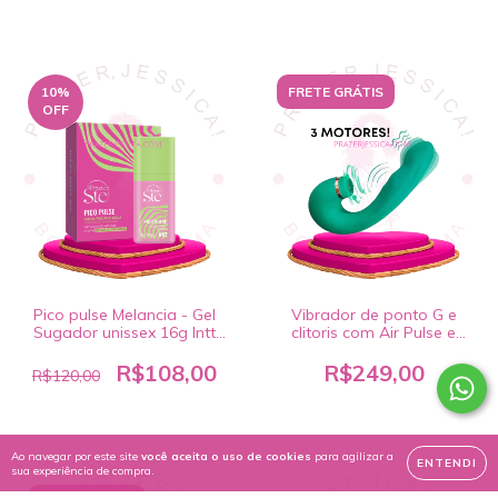
10
%
FRETE GRÁTIS
OFF
Pico pulse Melancia - Gel
Vibrador de ponto G e
Sugador unissex 16g Intt
clitoris com Air Pulse e
Cosméticos
Tapping
R$108,00
R$249,00
R$120,00
Ao navegar por este site
você aceita o uso de cookies
para agilizar a
ENTENDI
sua experiência de compra.