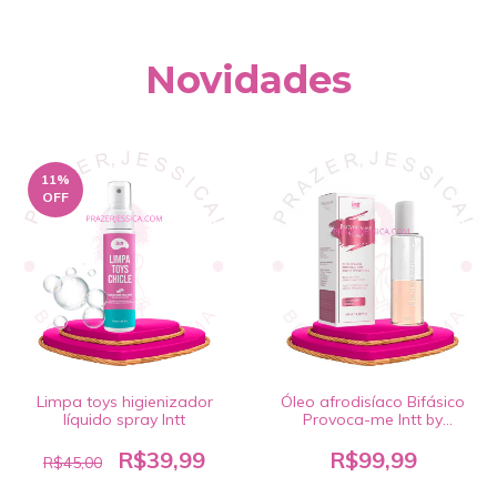
Novidades
11
%
OFF
Limpa toys higienizador
Óleo afrodisíaco Bifásico
líquido spray Intt
Provoca-me Intt by
Castropyl 100ml
R$39,99
R$99,99
R$45,00