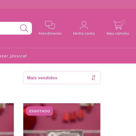
0
Atendimento
Minha conta
Meu carrinho
zer,Jéssica!
ESGOTADO