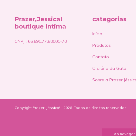
Prazer,Jessica!
categorias
boutique íntima
Início
CNPJ : 66.691.773/0001-70
Produtos
Contato
O diário da Gata
Sobre a Prazer,Jéssic
Copyright Prazer, Jéssica! - 2026. Todos os direitos reservados.
Ao navegar 