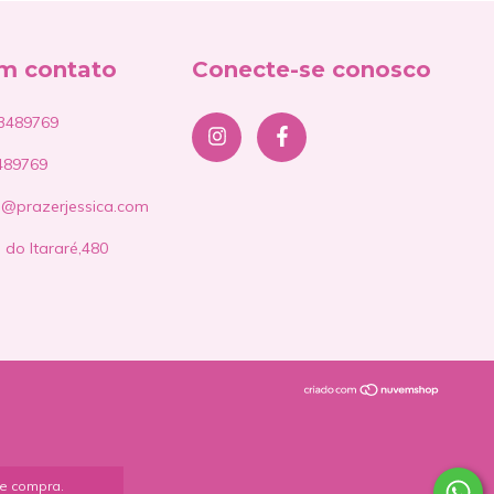
em contato
Conecte-se conosco
3489769
489769
e@prazerjessica.com
 do Itararé,480
de compra.