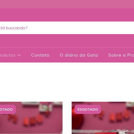
rodutos
Contato
O diário da Gata
Sobre a Pra
OTADO
ESGOTADO