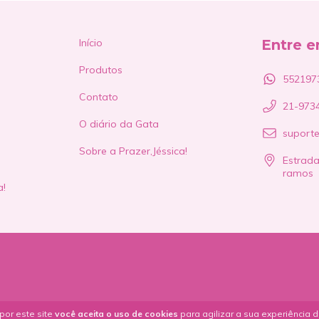
Início
Entre 
Produtos
552197
Contato
21-973
O diário da Gata
suport
Sobre a Prazer,Jéssica!
Estrada
ramos
a!
por este site
você aceita o uso de cookies
para agilizar a sua experiência 