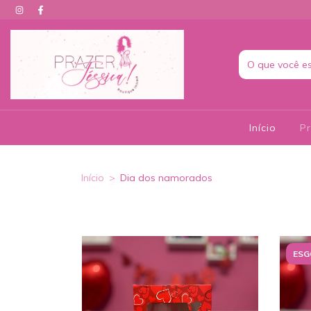
Início
P
Início
>
Dia dos namorados
ESG