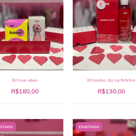
Kit love vibes
Kit banho da surfistinha
R$180,00
R$130,00
OTADO
ESGOTADO