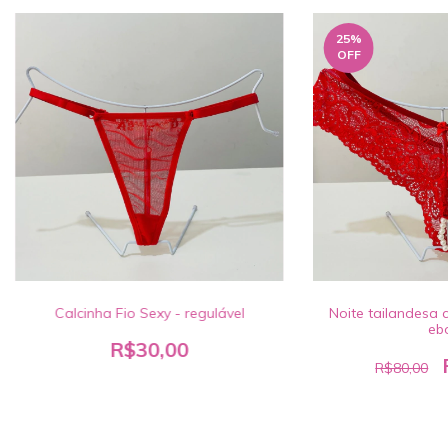
25
%
OFF
Calcinha Fio Sexy - regulável
Noite tailandesa 
eb
R$30,00
R$80,00