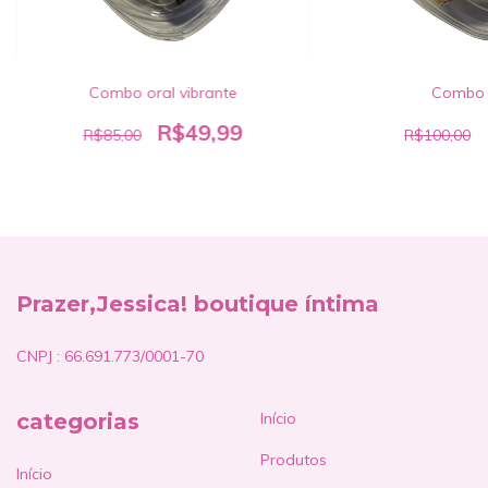
Combo oral vibrante
Combo 
R$49,99
R$85,00
R$100,00
Prazer,Jessica! boutique íntima
CNPJ : 66.691.773/0001-70
categorias
Início
Produtos
Início