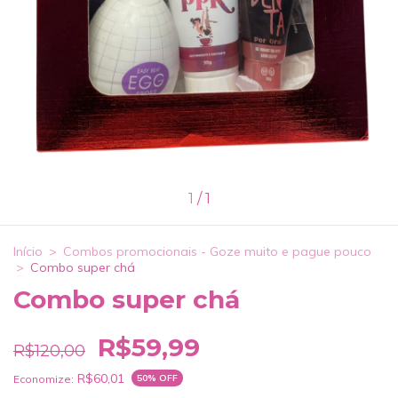
1
/
1
Início
>
Combos promocionais - Goze muito e pague pouco
>
Combo super chá
Combo super chá
R$59,99
R$120,00
R$60,01
Economize:
50
% OFF