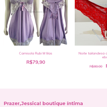
Camisola Rubi M lilas
Noite tailandesa 
eb
R$79,90
R$80,00
Prazer,Jessica! boutique íntima