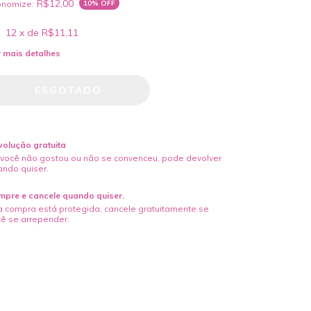
R$12,00
onomize:
10
% OFF
12
x de
R$11,11
 mais detalhes
olução gratuita
 você não gostou ou não se convenceu, pode devolver
ando quiser.
mpre e cancele quando quiser.
 compra está protegida, cancele gratuitamente se
ê se arrepender.