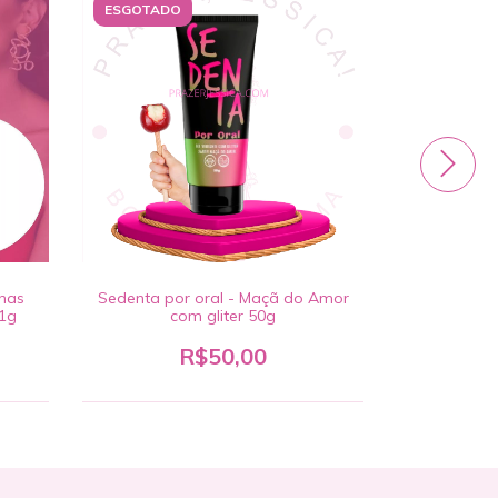
ESGOTADO
ESGOTADO
lhas
Sedenta por oral - Maçã do Amor
Sedenta se
11g
com gliter 50g
R$50,00