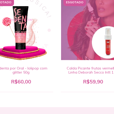
GOTADO
ESGOTADO
enta por Oral - lolipop com
Calda Picante frutas verme
glitter 50g
Linha Deborah Secco Intt 
R$60,00
R$59,90