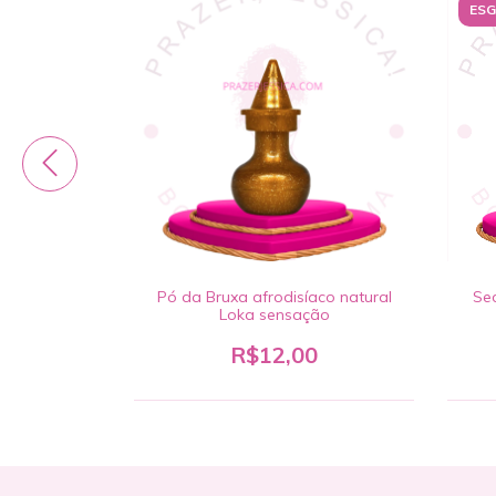
ES
ce com gliter
Pó da Bruxa afrodisíaco natural
Sed
Loka sensação
0
R$12,00