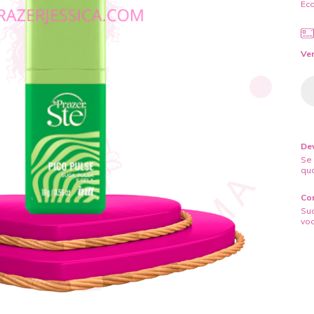
Ec
Ver
Dev
Se
qu
Co
Sua
voc