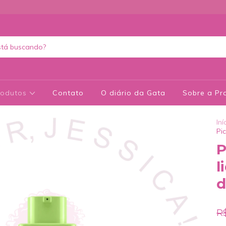
rodutos
Contato
O diário da Gata
Sobre a Pra
Iní
Pi
P
l
d
R