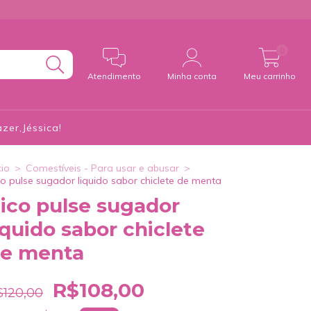
0
Atendimento
Minha conta
Meu carrinho
zer,Jéssica!
cio
>
Comestíveis - Para usar e abusar
>
co pulse sugador liquido sabor chiclete de menta
ico pulse sugador
iquido sabor chiclete
e menta
R$108,00
$120,00