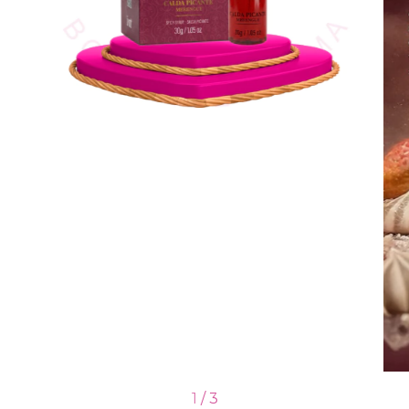
1
/
3